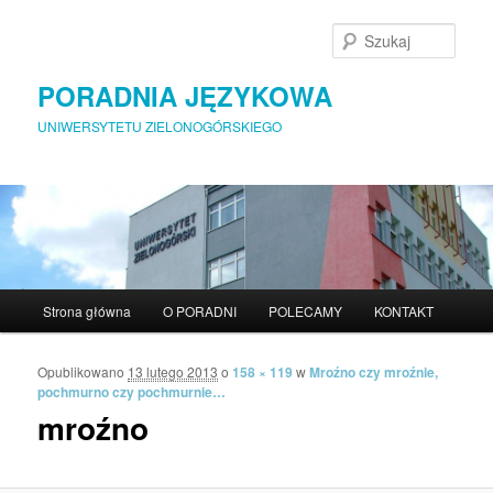
Szuka
PORADNIA JĘZYKOWA
UNIWERSYTETU ZIELONOGÓRSKIEGO
Menu główne
Strona główna
O PORADNI
POLECAMY
KONTAKT
Przeskocz do tekstu
Przeskocz do widgetów
Opublikowano
13 lutego 2013
o
158 × 119
w
Mroźno czy mroźnie,
Nawigac
pochmurno czy pochmurnie…
mroźno
obrazka