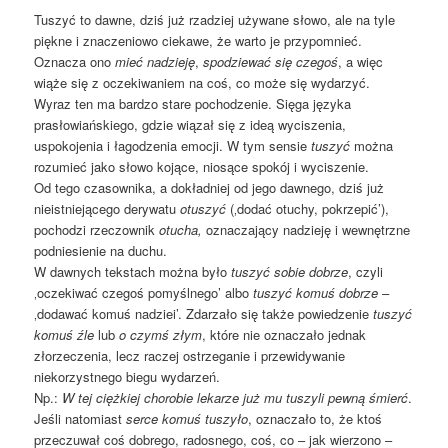
Tuszyć to dawne, dziś już rzadziej używane słowo, ale na tyle
piękne i znaczeniowo ciekawe, że warto je przypomnieć.
Oznacza ono
mieć nadzieję
,
spodziewać się czegoś
, a więc
wiąże się z oczekiwaniem na coś, co może się wydarzyć.
Wyraz ten ma bardzo stare pochodzenie. Sięga języka
prasłowiańskiego, gdzie wiązał się z ideą wyciszenia,
uspokojenia i łagodzenia emocji. W tym sensie
tuszyć
można
rozumieć jako słowo kojące, niosące spokój i wyciszenie.
Od tego czasownika, a dokładniej od jego dawnego, dziś już
nieistniejącego derywatu
otuszyć
(‚dodać otuchy, pokrzepić’),
pochodzi rzeczownik
otucha,
oznaczający nadzieję i wewnętrzne
podniesienie na duchu.
W dawnych tekstach można było
tuszyć
sobie dobrze
, czyli
‚oczekiwać czegoś pomyślnego’ albo
tuszyć komuś dobrze
–
‚dodawać komuś nadziei’. Zdarzało się także powiedzenie
tuszyć
komuś źle
lub
o czymś złym
, które nie oznaczało jednak
złorzeczenia, lecz raczej ostrzeganie i przewidywanie
niekorzystnego biegu wydarzeń.
Np.:
W tej ciężkiej chorobie lekarze już mu tuszyli pewną śmierć
.
Jeśli natomiast
serce komuś tuszyło
, oznaczało to, że ktoś
przeczuwał coś dobrego, radosnego, coś, co – jak wierzono –