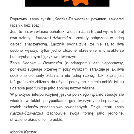
Poprawny zapis tytułu „Kaczka-Dziwaczka” powinien zawierać
łącznik bez spacji.
Jest to nazwa własna bohaterki wiersza Jana Brzechwy, w której
dwa człony –
kaczka
i
dziwaczka
– zostały połączone w jedną
całość znaczeniową. Łącznik sygnalizuje, że nie są to dwa
osobne wyrazy, tylko jedno złożone określenie o charakterze
humorystycznym i językowo twórczym.
Zapis
Kaczka – Dziwaczka
(z odstępami) jest niepoprawny,
ponieważ sugeruje przerwę między wyrazami i traktuje je jak dwa
oddzielne elementy zdania, a nie jedną nazwę. Taki zapis jest
też graficznie zbliżony do użycia pauzy, co zmienia odbiór tytułu
i osłabia jego funkcję jako spójnej nazwy własnej.
W praktyce interpunkcyjnej języka polskiego łącznik stosuje się
właśnie w takich przypadkach, gdy tworzymy jedną nazwę z
dwóch członów znaczeniowo powiązanych. Dzięki temu zapis
Kaczka-Dziwaczka
zachowuje swoją formę jako jednolite,
utrwalone określenie literackie.
Monika Kaczor