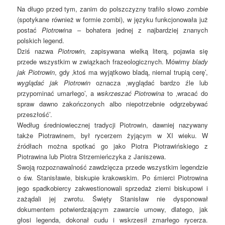
Na długo przed tym, zanim do polszczyzny trafiło słowo
zombie
(spotykane również w formie zombi), w języku funkcjonowała już
postać
Piotrowina
– bohatera jednej z najbardziej znanych
polskich legend.
Dziś nazwa
Piotrowin,
zapisywana wielką literą, pojawia się
przede wszystkim w związkach frazeologicznych. Mówimy
blady
jak Piotrowin
, gdy ‚ktoś ma wyjątkowo bladą, niemal trupią cerę’,
wyglądać jak Piotrowin
oznacza ‚wyglądać bardzo źle lub
przypominać umarłego’, a
wskrzeszać Piotrowina
to ‚wracać do
spraw dawno zakończonych albo niepotrzebnie odgrzebywać
przeszłość’.
Według średniowiecznej tradycji Piotrowin, dawniej nazywany
także Piotrawinem, był rycerzem żyjącym w XI wieku. W
źródłach można spotkać go jako Piotra Piotrawińskiego z
Piotrawina lub Piotra Strzemieńczyka z Janiszewa.
Swoją rozpoznawalność zawdzięcza przede wszystkim legendzie
o św. Stanisławie, biskupie krakowskim. Po śmierci Piotrowina
jego spadkobiercy zakwestionowali sprzedaż ziemi biskupowi i
zażądali jej zwrotu. Święty Stanisław nie dysponował
dokumentem potwierdzającym zawarcie umowy, dlatego, jak
głosi legenda, dokonał cudu i wskrzesił zmarłego rycerza.