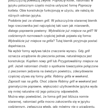
polszczyzną powiedzą zwykle:
Poproszę kotlet
, natomiast w
języku potocznym często można usłyszeć formę
Poproszę
kotleta
. Obie konstrukcje funkcjonują w użyciu, ale należą do
różnych odmian języka.
Podobnie jest ze słowem
grill.
W polszczyźnie starannej biernik
tego rzeczownika jest najczęściej taki sam jak mianownik,
dlatego poprawnie powiemy:
Wybraliście już miejsce na grill
? W
codziennych rozmowach częściej jednak pojawia się forma:
Wybraliście już miejsce na grilla
? Tutaj biernik przyjmuje postać
dopełniacza.
Na wybór formy wpływa także znaczenie wyrazu. Gdy
grill
oznacza urządzenie do pieczenia potraw, naturalniejsza jest
konstrukcja:
Kupiłem nowy grill
lub
Przygotowaliśmy miejsce na
grill
. Jeżeli natomiast chodzi o spotkanie towarzyskie połączone
z pieczeniem jedzenia na świeżym powietrzu, zdecydowanie
częściej używa się formy
grilla:
Robimy grilla w weekend
,
Zaprosili nas na grilla
. Choć zdanie
Robimy grill w weekend
jest
gramatycznie poprawne, większości użytkowników języka wyda
się mniej naturalne niż jego potoczny odpowiednik.
Można więc powiedzieć, że forma gr
i
ll jest bliższa normie
starannej, natomiast
grilla
mocno zakorzeniła się w języku
codziennym, zwłaszcza wtedy, gdy mówimy nie o urządzeniu,