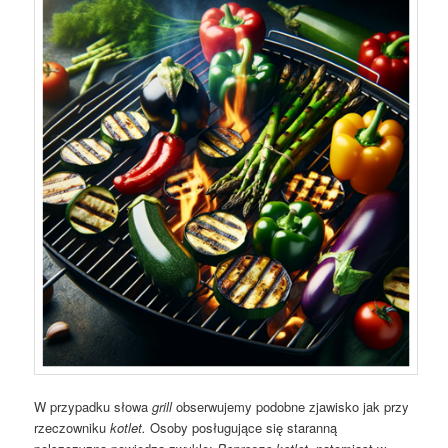
W przypadku słowa
grill
obserwujemy podobne zjawisko jak przy
rzeczowniku
kotlet.
Osoby posługujące się staranną