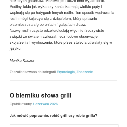
niektórych gatunków. Możliwe jest także inne wyjaśnienie.
Rośliny takie jak wyka czy kanianka mają wiotkie pędy i
wspinają się po łodygach innych roślin. Ten sposób wędrowania
roslin mógł kojarzyć się z dzięciołem, który sprawnie
przemieszcza się po pniach i gałęziach drzew.
Nazwy roślin często odzwierciedlają więc nie rzeczywiste
związki ze światem zwierząt, lecz ludowe obserwacje,
skojarzenia i wyobrażenia, które przez stulecia utrwalały się w
języku.
Monika Kaczor
Zaszufladkowano do kategorii
Etymologia
,
Znaczenie
O bierniku słowa grill
Opublikowany
1 czerwca 2026
Jak mówić poprawnie: robić grill czy robić grilla?