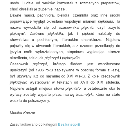
urody. Ludzie od wieków korzystali z rozmaitych preparatów,
choć określali je zupełnie inaczej.
Dawne maści, pachnidła, bielidła, czernidła oraz inne środki
poprawiające wygląd określano wspólnym mianem
pięknidła.
Ta
nazwa wywodziła się od czasownika
pięknić,
czyli ‚czynić
pięknym’. Zarówno
pięknidła,
jak i
pięknić
należały do
słownictwa o podniosłym, literackim charakterze. Najpierw
pojawiły się w utworach literackich, a z czasem przeniknęły do
języka osób wykształconych, stopniowo wypierając starsze
określenia, takie jak
piękrzyć
i
piękrzydło
.
Czasownik
piękrzyć,
którego śladem jest współczesne
upiększyć (od 1936 roku zapisywane w obecnej formie z -
sz
-),
był używany już co najmniej od XVI wieku. Z kolei rzeczownik
piękrzydło
występował w tekstach od XVII do XIX stulecia.
Najpierw ustąpił miejsca słowu
piękniało,
a ostatecznie oba te
wyrazy zostały wyparte przez nazwę
kosmetyk,
która na stałe
weszła do polszczyzny.
Monika Kaczor
Zaszufladkowano do kategorii
Bez kategorii