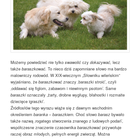
Możemy powiedzieć nie tylko
swawolić
czy
dokazywać,
lecz
także
baraszkować.
To nieco dziś zapomniane słowo ma bardzo
malowniczy rodowód. W XIX-wiecznym „Słowniku wileńskim”
wyjaśniano, że
baraszkować
znaczy ‚baraszki stroić’, czyli
‚oddawać się figlom, zabawom i niewinnym psotom’. Same
baraszki
oznaczały ‚żarty, drobne wygłupy, błahostki i rozmaite
dziecięce igraszki’.
Źródłosłów tego wyrazu wiąże się z dawnym wschodnim
określeniem
baranka
–
baraszkiem.
Choć słowo
barasz
bywało
także nazwą ‚rogatego stworzenia znanego z ludowych podań’,
współczesne znaczenie czasownika
baraszkować
przywołuje
raczej obraz młodych, pełnych energii zwierząt. Można