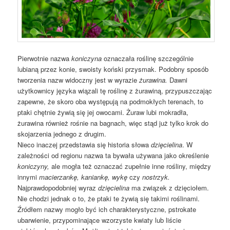
Pierwotnie nazwa
koniczyna
oznaczała roślinę szczególnie
lubianą przez konie, swoisty koński przysmak. Podobny sposób
tworzenia nazw widoczny jest w wyrazie
żurawina.
Dawni
użytkownicy języka wiązali tę roślinę z żurawiną, przypuszczając
zapewne, że skoro oba występują na podmokłych terenach, to
ptaki chętnie żywią się jej owocami. Żuraw lubi mokradła,
żurawina również rośnie na bagnach, więc stąd już tylko krok do
skojarzenia jednego z drugim.
Nieco inaczej przedstawia się historia słowa
dzięcielina
. W
zależności od regionu nazwa ta bywała używana jako określenie
koniczyny,
ale mogła też oznaczać zupełnie inne rośliny, między
innymi
macierzankę, kaniankę, wykę
czy
nostrzyk.
Najprawdopodobniej wyraz
dzięcielina
ma związek z dzięciołem.
Nie chodzi jednak o to, że ptaki te żywią się takimi roślinami.
Źródłem nazwy mogło być ich charakterystyczne, pstrokate
ubarwienie, przypominające wzorzyste kwiaty lub liście