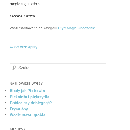
mogło się spełnić.
Monika Kaczor
Zaszufladkowano do kategorii
Etymologia
,
Znaczenie
Nawigacja po wpisach
←
Starsze wpisy
Szukaj
NAJNOWSZE WPISY
Blady jak Piotrowin
Pięknidła i piękrzydła
Dobiec czy dobiegnąć?
Frymuśny
Wedle stawu grobla
ARCHIWA