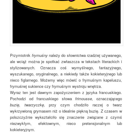
Przymiotnik
frymuśny
należy do słownictwa rzadziej używanego,
ale wciąż można je spotkać zwłaszcza w tekstach literackich i
stylizowanych. Oznacza coś wymyślnego, fantazyjnego,
wyszukanego, oryginalnego, a niekiedy także kokieteryjnego lub
nieco figlarnego. Możemy więc mówić o frymuśnym kapeluszu,
frymuśnej sukience czy frymuśnym wystroju wnętrza.
Wyraz ten jest dawnym zapożyczeniem z języka francuskiego.
Pochodzi od francuskiego słowa
frimousse,
oznaczającego
buzię, twarzyczkę,
przy czym chodziło raczej o twarz
wykrzywioną grymasem niż o idealnie piękną buzię. Z czasem w
polszczyźnie wykształciło się znaczenie związane z czymś
niezwykłym, efektownym, nieco pretensjonalnym lub
kokieteryjnym.