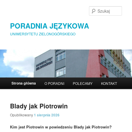
Szuka
PORADNIA JĘZYKOWA
UNIWERSYTETU ZIELONOGÓRSKIEGO
Menu główne
Strona główna
O PORADNI
POLECAMY
KONTAKT
Przeskocz do tekstu
Przeskocz do widgetów
Blady jak Piotrowin
Opublikowany
1 sierpnia 2026
Kim jest Piotrowin w powiedzeniu Blady jak Piotrowin?