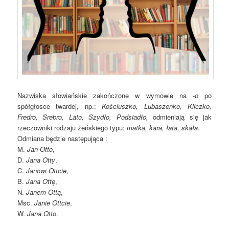
Nazwiska słowiańskie zakończone w wymowie na -
o
po
spółgłosce twardej, np.:
Kościuszko, Lubaszenko, Kliczko,
Fredro, Srebro, Lato, Szydło, Podsiadło,
odmieniają się jak
rzeczowniki rodzaju żeńskiego typu:
matka, kara, łata,
skała
.
Odmiana będzie następująca :
M.
Jan Otto
,
D.
Jana Otty
,
C.
Janowi Ottcie
,
B.
Jana Ottę
,
N.
Janem Ottą
,
Msc.
Janie Ottcie
,
W.
Jana Otto
.