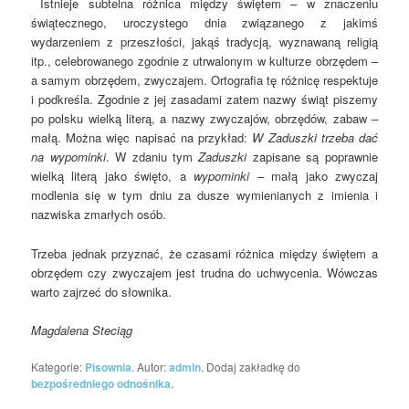
Istnieje subtelna różnica między świętem – w znaczeniu
świątecznego, uroczystego dnia związanego z jakimś
wydarzeniem z przeszłości, jakąś tradycją, wyznawaną religią
itp., celebrowanego zgodnie z utrwalonym w kulturze obrzędem –
a samym obrzędem, zwyczajem. Ortografia tę różnicę respektuje
i podkreśla. Zgodnie z jej zasadami zatem nazwy świąt piszemy
po polsku wielką literą, a nazwy zwyczajów, obrzędów, zabaw –
małą. Można więc napisać na przykład:
W Zaduszki trzeba dać
na wypominki
. W zdaniu tym
Zaduszki
zapisane są poprawnie
wielką literą jako święto, a
wypominki
– małą jako zwyczaj
modlenia się w tym dniu za dusze wymienianych z imienia i
nazwiska zmarłych osób.
Trzeba jednak przyznać, że czasami różnica między świętem a
obrzędem czy zwyczajem jest trudna do uchwycenia. Wówczas
warto zajrzeć do słownika.
Magdalena Steciąg
Kategorie:
Pisownia
. Autor:
admin
. Dodaj zakładkę do
bezpośredniego odnośnika
.