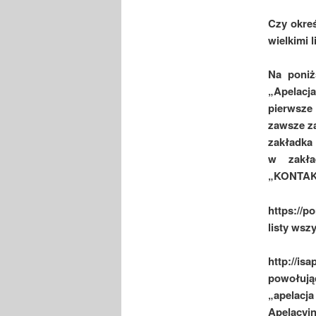
Czy okreś
wielkimi l
Na poniżs
„Apelacja
pierwsze
zawsze za
zakładka 
w zakła
„KONTAK
https://p
listy wsz
http://is
powołując
„apelacj
Apelacyj