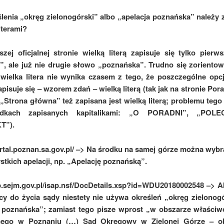
lenia „okręg zielonogórski” albo „apelacja poznańska” należy
iterami?
zej oficjalnej stronie wielką literą zapisuje się tylko pier
”, ale już nie drugie słowo „poznańska”. Trudno się zorientow
 wielka litera nie wynika czasem z tego, że poszczególne opc
pisuje się – wzorem zdań – wielką literą (tak jak na stronie Pora
„Strona główna” też zapisana jest wielką literą; problemu tego
dkach zapisanych kapitalikami: „O PORADNI”, „POL
T”).
ortal.poznan.sa.gov.pl/ –> Na środku na samej górze można wybr
ystkich apelacji, np. „Apelację poznańską”.
ap.sejm.gov.pl/isap.nsf/DocDetails.xsp?id=WDU20180002548 –> 
y do życia sądy niestety nie używa określeń „okręg zielonog
a poznańska”; zamiast tego pisze wprost „w obszarze właściw
nego w Poznaniu (…) Sąd Okręgowy w Zielonej Górze – o