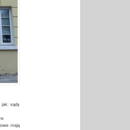
 jak: sądy
ze
.
etowe mają