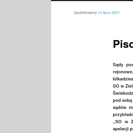
Opublikowany
14 lipca 2021
Pis
Sądy pow
rejonowe
kilkadzie
SO w Zie
Świebodz
pod sobą 
sądów mo
przykład
„SO w Zi
apelacji 