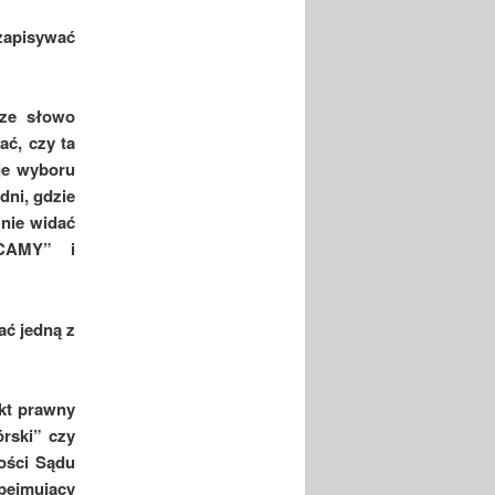
 zapisywać
wsze słowo
ać, czy ta
je wyboru
dni, gdzie
 nie widać
ECAMY” i
ać jedną z
Akt prawny
órski” czy
ości Sądu
bejmujący