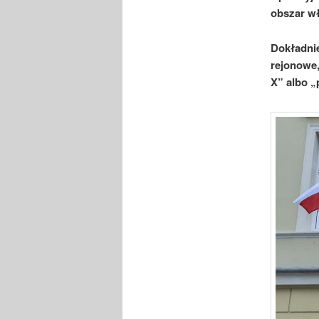
obszar w
Dokładni
rejonowe
X” albo „