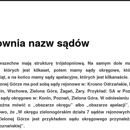
ownia nazw sądów
szechne mają strukturę trójstopniową. Na samym dole 
, których jest kilkaset, potem mamy sądy okręgowe, któ
siąt, a na końcu mamy sądy apelacyjne, których jest kilkanaście.
lonej Górze ma pod sobą sądy rejonowe w: Krosno Odrzańskie, 
in, Wschowa, Zielona Góra, Żagań, Żary. Przykład: SA w Po
sądy okręgowe w: Konin, Poznań, Zielona Góra. W odniesieniu
żna mówić o „obszarze okręgu” albo „obszarze apelacji”
owo, że „W okręgu zielonogórskim działa 7 sądów rejonowych”
elonej Górze jest przykładem sądu okręgowego przynale
poznańskiej”.