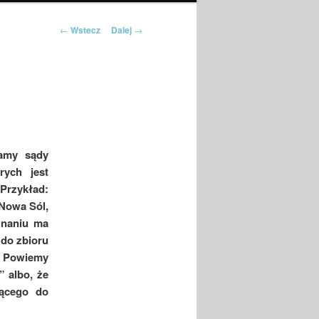
Nawigacja po
←
Wstecz
Dalej
→
wpisach
mamy sądy
rych jest
 Przykład:
Nowa Sól,
znaniu ma
 do zbioru
. Powiemy
 albo, że
żącego do