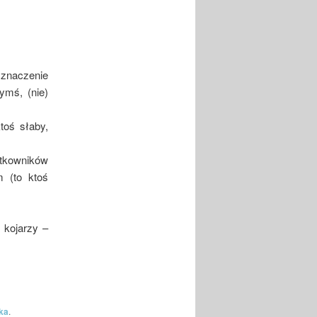
znaczenie
ymś, (nie)
toś słaby,
ytkowników
 (to ktoś
 kojarzy –
ka
.