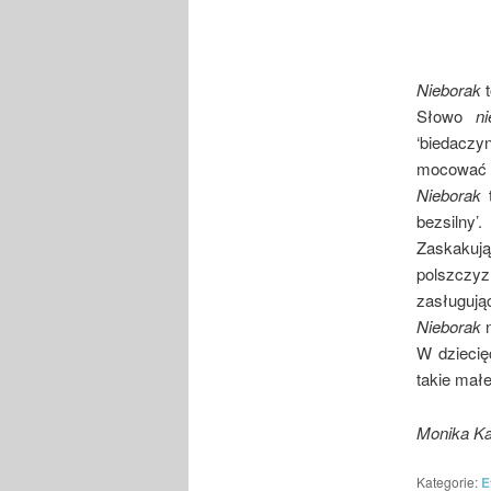
Nieborak
t
Słowo
n
‘biedaczy
mocować s
Nieborak
t
bezsilny’.
Zaskakują
polszczy
zasługując
Nieborak
n
W dzieci
takie małe
Monika K
Kategorie:
E