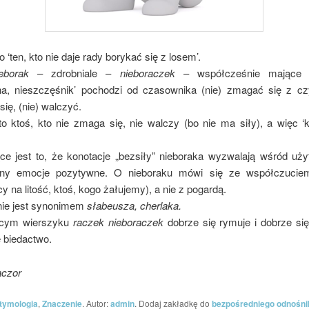
o ‘ten, kto nie daje rady borykać się z losem’.
ieborak
– zdrobniale –
nieboraczek
– współcześnie mające 
na, nieszczęśnik’ pochodzi od czasownika (nie) zmagać się z cz
ię, (nie) walczyć.
o ktoś, kto nie zmaga się, nie walczy (bo nie ma siły), a więc ‘k
ce jest to, że konotacje „bezsiły” nieboraka wyzwalają wśród uż
zny emocje pozytywne. O nieboraku mówi się ze współczuciem
y na litość, ktoś, kogo żałujemy), a nie z pogardą.
ie jest synonimem
słabeusza, cherlaka.
ęcym wierszyku
raczek nieboraczek
dobrze się rymuje i dobrze się
 biedactwo.
aczor
tymologia
,
Znaczenie
. Autor:
admin
. Dodaj zakładkę do
bezpośredniego odnośni