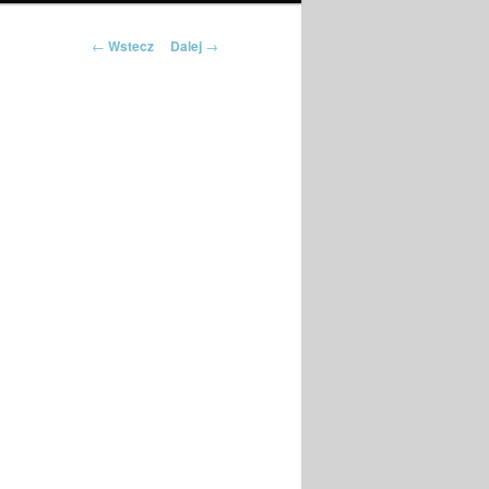
Nawigacja po
←
Wstecz
Dalej
→
wpisach