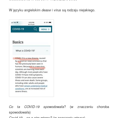
W języku angielskim
dease
i
virus
są rodzaju niejakiego.
Co ta COVID-19 spowodowała
? (w znaczeniu choroba
spowodowała)
Covid-19 – co o nim wiemy
? (w znaczeniu wirusa)