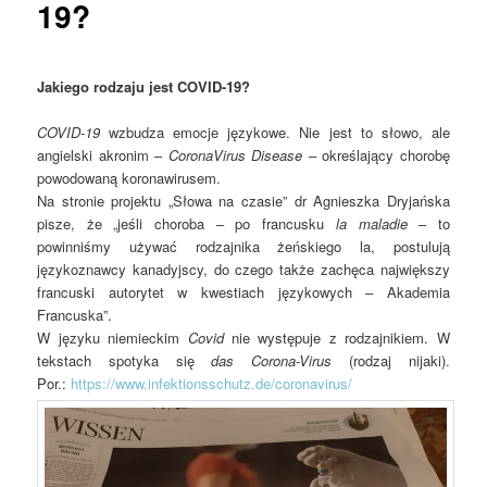
19?
Jakiego rodzaju jest COVID-19?
COVID-19
wzbudza emocje językowe. Nie jest to słowo, ale
angielski akronim –
CoronaVirus Disease
– określający chorobę
powodowaną koronawirusem.
Na stronie projektu „Słowa na czasie” dr Agnieszka Dryjańska
pisze, że „jeśli choroba – po francusku
la maladie
– to
powinniśmy używać rodzajnika żeńskiego la, postulują
językoznawcy kanadyjscy, do czego także zachęca największy
francuski autorytet w kwestiach językowych – Akademia
Francuska”.
W języku niemieckim
Covid
nie występuje z rodzajnikiem. W
tekstach spotyka się
das Corona-Virus
(rodzaj nijaki).
Por.:
https://www.infektionsschutz.de/coronavirus/