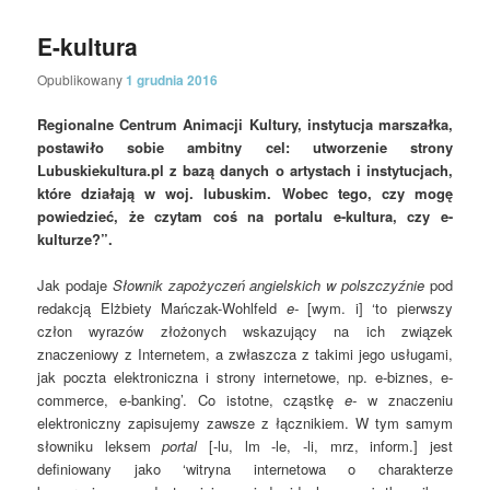
E-kultura
Opublikowany
1 grudnia 2016
Regionalne Centrum Animacji Kultury, instytucja marszałka,
postawiło sobie ambitny cel: utworzenie strony
Lubuskiekultura.pl z bazą danych o artystach i instytucjach,
które działają w woj. lubuskim. Wobec tego, czy mogę
powiedzieć, że czytam coś na portalu e-kultura, czy e-
kulturze?”.
Jak podaje
Słownik zapożyczeń angielskich w polszczyźnie
pod
redakcją Elżbiety Mańczak-Wohlfeld
e-
[wym. i] ‘to pierwszy
człon wyrazów złożonych wskazujący na ich związek
znaczeniowy z Internetem, a zwłaszcza z takimi jego usługami,
jak poczta elektroniczna i strony internetowe, np. e-biznes, e-
commerce, e-banking’. Co istotne, cząstkę
e-
w znaczeniu
elektroniczny zapisujemy zawsze z łącznikiem. W tym samym
słowniku leksem
portal
[-lu, lm -le, -li, mrz, inform.] jest
definiowany jako ‘witryna internetowa o charakterze