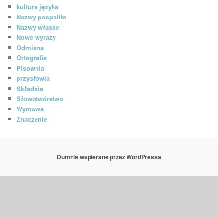
kultura języka
Nazwy pospolite
Nazwy własne
Nowe wyrazy
Odmiana
Ortografia
Pisownia
przysłowia
Składnia
Słowotwórstwo
Wymowa
Znaczenie
Dumnie wspierane przez WordPressa