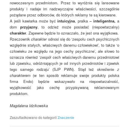
nowoczesnym przedmiotom. Przez to wyróżnia się lansowane
produkty i nadaje im nadzwyczajne właściwości, szczególnie
pożądane przez odbiorców, do których reklamy te są kierowane.
A jeśli kawiarka może być
intuicyjna
, pralka
–
inteligentna,
a
dom
przyjazny
, to odzież może posiadać (niepowtarzalny)
charakter
. Zapewne będzie to oznaczało, że jest ona wyjątkowa.
Rzeczownik
charakter
odnosi się do ‘zespołu cech psychicznych
względnie stałych, właściwych danemu człowiekowi’, to także ‘o
człowieku ze względu na jego cechy psychiczne’, ale słowo to
oznacza również ‘zespół cech właściwych danemu przedmiotowi
lub zjawisku, odróżniających je od innych przedmiotów i zjawisk
tego samego rodzaju’ (SJP PWN). Stąd też określenie
z
charakterem
(w ten sposób reklamuje swoje produkty polska
firma Endo) będzie wskazywało na niepowtarzalność,
wyjątkowość jako cechę przypisywaną reklamowanym
produktom.
Magdalena Idzikowska
Zaszufladkowano do kategorii
Znaczenie