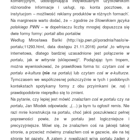
komercyjnym, udostępniająca indywidualnym użytkownikom
różnorodne informacje i usługi, np. konta pocztowe, a
instytucjom – możliwość reklamy produktów w różnych formach’.
Na marginesie warto dodać, że – zgodnie ze
Słownikiem języka
polskiego
PWN
– w dopełniaczu liczby mnogiej dopuszcza się
dwie formy formy:
portali
albo
portalów.
Według Mirosława Bańki (http://sjp.pwn.pl/poradnia/haslo/w-
portalu;11293.html, data dostępu 21.11.2016)
portal
„to witryna
internetowa, dlatego bardziej uzasadnione jest połączenie
w
portalu
, jak
w witrynie
(sklepowej)”. Podążając tym tropem,
można wywnioskować, że prawidłowa forma to:
czytam coś w
portalu e-kultura
(nie
na portalu
) lub
czytam coś w e-kulturze
.
Tymczasem we współczesnej polszczyźnie w tych i podobnych
kontekstach spotykamy formy z obu przyimkami (
w
,
na
) i
prawdopodobnie nieprędko się to zmieni.
Na pytanie, czy lepiej jest mówić
znalazłam coś w portalu
czy
na
portalu
, Jan Miodek odpowiada: „(…) ja bym tu ogłosił remis. Nie
razi mnie konstrukcja na portalu, choć jakiś poszukiwacz pełnej
poprawności powie, że w portalu jest logiczniejsze i
precyzyjniejsze. Mówi się, że znalazłem coś na jakiejś takiej
stronie, a przecież mówimy znalazłem coś w gazecie, ale na tej
stronie tej gazety. A zatem z rywalizacji w/na portalu żaden z