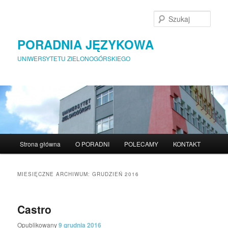
Szuka
PORADNIA JĘZYKOWA
UNIWERSYTETU ZIELONOGÓRSKIEGO
Menu główne
Strona główna
O PORADNI
POLECAMY
KONTAKT
Przeskocz do tekstu
Przeskocz do widgetów
MIESIĘCZNE ARCHIWUM:
GRUDZIEŃ 2016
Castro
Opublikowany
9 grudnia 2016