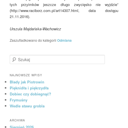
tych przyimków jeszcze długo zwycięsko nie wyjdzie”
(http://www.raciborz.com.pl/art14307.html, data dostępu
21.11.2016).
Urszula Majdańska-Wachowicz
Zaszufladkowano do kategorii
Odmiana
Szukaj
NAJNOWSZE WPISY
Blady jak Piotrowin
Pięknidła i piękrzydła
Dobiec czy dobiegnąć?
Frymuśny
Wedle stawu grobla
ARCHIWA
Sierpień 2026