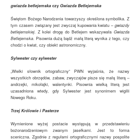
gwiazda betlejemska
czy
Gwiazda Betlejemska
Świętom Bożego Narodzenia towarzyszy określona symbolika. Z
tym czasem związany jest zwyczaj kupowania kwiatu
– gwiazdy
betlejemskiej
. Z kolei drogę do Betlejem wskazywała
Gwiazda
Betlejemska
. Pisownia dużą bądź małą literą wynika z tego, czy
chodzi o kwiat, czy obiekt astronomiczny.
Sylwester czy sylwester
„Wielki słownik ortograficzny” PWN wyjaśnia, że nazwy
wszystkich obrzędów, zabaw, zwyczajów pisze się małą literą –
andrzejki, mikołajki, walentynki. Pisownia wielką literą jest
uzasadniona wtedy, gdy Sylwester jest synonimem wigilii
Nowego Roku.
Trzej Królowie i Pasterze
Wymienione wyżej postacie występują w przedstawieniu
bożonarodzeniowym zwanym jasełkami. Jest to forma
sceniczna. Zgodnie z regułami ortograficznymi nazwy pospolite