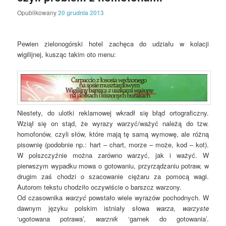
Opublikowany
20 grudnia 2013
Pewien zielonogórski hotel zachęca do udziału w kolacji
wigilijnej, kusząc takim oto menu:
Niestety, do ulotki reklamowej wkradł się błąd ortograficzny.
Wziął się on stąd, że wyrazy
warzyć/ważyć
należą do tzw.
homofonów, czyli słów, które mają tę samą wymowę, ale różną
pisownię (podobnie np.:
hart
–
chart
,
morze
–
może
,
kod
–
kot
).
W polszczyźnie można zarówno warzyć, jak i ważyć. W
pierwszym wypadku mowa o gotowaniu, przyrządzaniu potraw, w
drugim zaś chodzi o szacowanie ciężaru za pomocą wagi.
Autorom tekstu chodziło oczywiście o
barszcz warzony
.
Od czasownika
warzyć
powstało wiele wyrazów pochodnych. W
dawnym języku polskim istniały słowa
warza
,
warzyste
‘ugotowana potrawa’,
warznik
‘garnek do gotowania’.