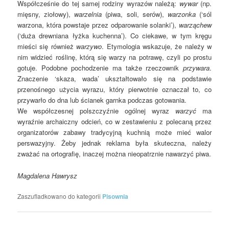
Współcześnie do tej samej rodziny wyrazów należą:
wywar
(np.
mięsny, ziołowy),
warzelnia
(piwa, soli, serów),
warzonka
(‘sól
warzona, która powstaje przez odparowanie solanki’),
warząchew
(‘duża drewniana łyżka kuchenna’). Co ciekawe, w tym kręgu
mieści się również
warzywo
. Etymologia wskazuje, że należy w
nim widzieć roślinę, którą się warzy na potrawę, czyli po prostu
gotuje. Podobne pochodzenie ma także rzeczownik
przywara
.
Znaczenie ‘skaza, wada’ ukształtowało się na podstawie
przenośnego użycia wyrazu, który pierwotnie oznaczał to, co
przywarło do dna lub ścianek garnka podczas gotowania.
We współczesnej polszczyźnie ogólnej wyraz
warzyć
ma
wyraźnie archaiczny odcień, co w zestawieniu z polecaną przez
organizatorów zabawy tradycyjną kuchnią może mieć walor
perswazyjny. Żeby jednak reklama była skuteczna, należy
zważać na ortografię, inaczej można nieopatrznie nawarzyć piwa.
Magdalena Hawrysz
Zaszufladkowano do kategorii
Pisownia