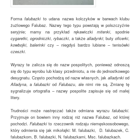
Forma
falubazki
to udana nazwa kolczyków w barwach klubu
żużlowego Falubaz. Nazwy tego typu powstają w polszczyźnie
seryjnie; mamy na przykład rękawiczki
mitenki
, spodnie
cygaretki
,
ogrodniczki
,
rybaczki
, a także
alladynki
; buty
oficerki
,
kowbojki
,
balerinki
czy – niegdyś bardzo lubiane – tenisówki
czeszki
.
Wyrazy te zalicza się do nazw pospolitych, ponieważ odnoszą
się do typu wyrobu lub klasy przedmiotu, a nie do jednostkowego
desygnatu. Często pochodzą od nazw własnych, jak
alladynki
od
Alladyna
, a
falubazki
od
Falubazu
, ale nimi nie są. Zmianę tę
sygnalizuje ortografia – nazwy pospolite zapisuje się od małej
litery.
Trudności może nastręczać także odmiana wyrazu
falubazki
.
Przyjmuje on bowiem inny rodzaj niż nazwa Falubaz, od której
pochodzi.
Falubazki
to rzeczownik rodzaju niemęskoosobowego,
który odmienia się jak mikołajki: M. falubazki,
D. falubazek, C.
falubazkom, B. falubazki, N. falubazkami, Msc. falubazkach.