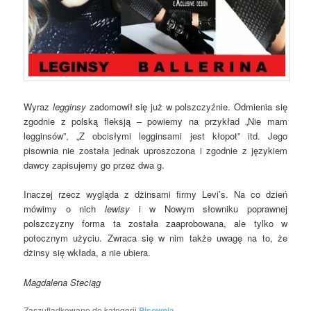
Wyraz
legginsy
zadomowił się już w polszczyźnie. Odmienia się
zgodnie z polską fleksją – powiemy na przykład „Nie mam
legginsów”, „Z obcisłymi legginsami jest kłopot” itd. Jego
pisownia nie została jednak uproszczona i zgodnie z językiem
dawcy zapisujemy go przez dwa g.
Inaczej rzecz wygląda z dżinsami firmy
Levi’s. Na co dzień
mówimy o nich
lewisy
i w Nowym słowniku poprawnej
polszczyzny forma ta została zaaprobowana, ale tylko w
potocznym użyciu. Zwraca się w nim także uwagę na to, że
dżinsy się wkłada, a nie ubiera.
Magdalena Steciąg
Zaszufladkowano do kategorii
Pisownia