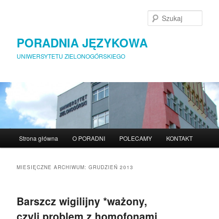
Szuka
PORADNIA JĘZYKOWA
UNIWERSYTETU ZIELONOGÓRSKIEGO
Menu główne
Strona główna
O PORADNI
POLECAMY
KONTAKT
Przeskocz do tekstu
Przeskocz do widgetów
MIESIĘCZNE ARCHIWUM:
GRUDZIEŃ 2013
Barszcz wigilijny *ważony,
czyli problem z homofonami