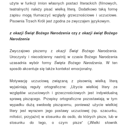
użyte w funkcji imion własnych postaci literackich (filmowych,
teatralnych) należy pisać wielką literą. Dodatkowo taką formę
zapisu mogą tłumaczyć względy grzecznościowe i uczuciowe.
Pisownia Trzech Króli jest zgodna ze zwyczajem językowym.
z okazji Świąt Bożego Narodzenia
czy
z okazji świąt Bożego
Narodzenia
Zwyczajowo piszemy z
okazji Świąt Bożego Narodzenia
.
Uroczysty i niecodzienny nastrój w czasie Bożego Narodzenia
uzasadnia wybór formy
Święta Bożego Narodzenia
. W ten
sposób akcentuje się także kontekst emocjonalny.
Motywację uczuciową związaną z pisownią wielką literą
wyjaśniają reguły ortograficzne: „Użycie wielkiej litery ze
względów uczuciowych i grzecznościowych jest indywidualną
sprawą piszącego. Przepisy ortograficzne pozostawiają w tym
wypadku dużą swobodę piszącemu, ponieważ użycie wielkiej
litery jest wyrazem jego postawy uczuciowej (np. szacunku,
miłości, przyjaźni) w stosunku do osób, do których pisze, lub w
stosunku do tego, o czym pisze” („
Wielki słownik