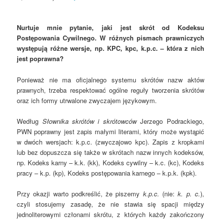
Nurtuje mnie pytanie, jaki jest skrót od Kodeksu
Postępowania Cywilnego. W różnych pismach prawniczych
występują różne wersje, np. KPC, kpc, k.p.c. – która z nich
jest poprawna?
Ponieważ nie ma oficjalnego systemu skrótów nazw aktów
prawnych, trzeba respektować ogólne reguły tworzenia skrótów
oraz ich formy utrwalone zwyczajem językowym.
Według
Słownika skrótów i skrótowców
Jerzego Podrackiego,
PWN poprawny jest zapis małymi literami, który może wystąpić
w dwóch wersjach: k.p.c. (zwyczajowo kpc). Zapis z kropkami
lub bez dopuszcza się także w skrótach nazw innych kodeksów,
np. Kodeks karny – k.k. (kk), Kodeks cywilny – k.c. (kc), Kodeks
pracy – k.p. (kp), Kodeks postępowania karnego – k.p.k. (kpk).
Przy okazji warto podkreślić, że piszemy
k.p.c.
(nie:
k. p. c.
),
czyli stosujemy zasadę, że nie stawia się spacji między
jednoliterowymi członami skrótu, z których każdy zakończony