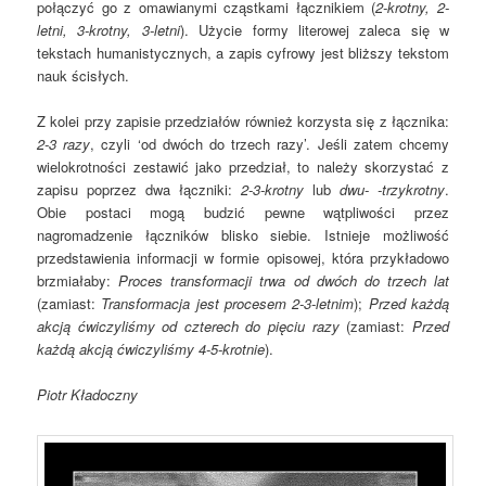
połączyć go z omawianymi cząstkami łącznikiem (
2-krotny, 2-
letni, 3-krotny, 3-letni
). Użycie formy literowej zaleca się w
tekstach humanistycznych, a zapis cyfrowy jest bliższy tekstom
nauk ścisłych.
Z kolei przy zapisie przedziałów również korzysta się z łącznika:
2-3 razy
, czyli ‘od dwóch do trzech razy’. Jeśli zatem chcemy
wielokrotności zestawić jako przedział, to należy skorzystać z
zapisu poprzez dwa łączniki:
2-3-krotny
lub
dwu- -trzykrotny
.
Obie postaci mogą budzić pewne wątpliwości przez
nagromadzenie łączników blisko siebie. Istnieje możliwość
przedstawienia informacji w formie opisowej, która przykładowo
brzmiałaby:
Proces transformacji trwa od dwóch do trzech lat
(zamiast:
Transformacja jest procesem 2-3-letnim
);
Przed każdą
akcją ćwiczyliśmy od czterech do pięciu razy
(zamiast:
Przed
każdą akcją ćwiczyliśmy 4-5-krotnie
).
Piotr Kładoczny