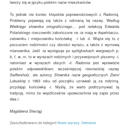
tworzy się w języku polskim nazw mieszkańców.
To jednak nie koniec kłopotów poprawnościowych z Radomią.
Problemy pojawiają się także z odmianą tej nazwy. Według
Wielkiego słownika ortograficznego…
pod redakcją Edwarda
Polańskiego rzeczowniki zakończone na
-ia
mają w dopełniaczu,
celowniku i miejscowniku końcówkę
-i
lub
-ii.
Wiąże się to z
poczuciem rodzimości czy obcości wyrazu, a także z wymową
mianownika. Jeśli
-
ia
występuje po spółgłoskach wargowych
p
,
b
,
f
,
w
,
m
, to w wyrazach rodzimych i przyswojonych piszemy
-i
,
natomiast w wyrazach obcych
-ii
.
Radomia
jest wprawdzie
polskim odpowiednikiem wcześniejszej niemieckiej nazwy
Seiffersholz
, ale autorzy
Słownika nazw geograficznych Ziemi
Lubuskiej
z 1963 roku od początku uznawali ją za rodzimą,
przydając końcówkę
-i
. Myślę, że warto podtrzymywać tę
tradycję, mimo że współcześnie upowszechnia się zapis przez
dwa
i
.
Magdalena Steciąg
Zaszufladkowano do kategorii
Nowe wyrazy
,
Odmiana