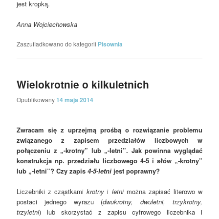
jest kropką.
Anna Wojciechowska
Zaszufladkowano do kategorii
Pisownia
Wielokrotnie o kilkuletnich
Opublikowany
14 maja 2014
Zwracam się z uprzejmą prośbą o rozwiązanie problemu
związanego z zapisem przedziałów liczbowych w
połączeniu z „-krotny” lub „-letni”. Jak powinna wyglądać
konstrukcja np. przedziału liczbowego 4-5 i słów „-krotny”
lub „-letni”? Czy zapis
4-5-letni
jest poprawny?
Liczebniki z cząstkami
krotny
i
letni
można zapisać literowo w
postaci jednego wyrazu (
dwukrotny, dwuletni, trzykrotny,
trzyletni
) lub skorzystać z zapisu cyfrowego liczebnika i