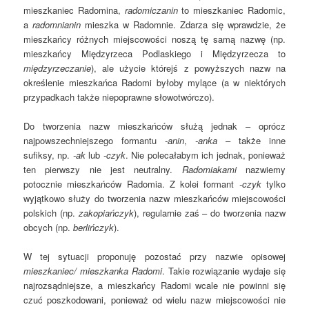
mieszkaniec Radomina,
radomiczanin
to mieszkaniec Radomic,
a
radomnianin
mieszka w Radomnie. Zdarza się wprawdzie, że
mieszkańcy różnych miejscowości noszą tę samą nazwę (np.
mieszkańcy Międzyrzeca Podlaskiego i Międzyrzecza to
międzyrzeczanie
), ale użycie którejś z powyższych nazw na
określenie mieszkańca Radomi byłoby mylące (a w niektórych
przypadkach także niepoprawne słowotwórczo).
Do tworzenia nazw mieszkańców służą jednak – oprócz
najpowszechniejszego formantu
-anin
,
-anka
– także inne
sufiksy, np.
-ak
lub
-czyk
. Nie polecałabym ich jednak, ponieważ
ten pierwszy nie jest neutralny.
Radomiakami
nazwiemy
potocznie mieszkańców Radomia. Z kolei formant
-czyk
tylko
wyjątkowo służy do tworzenia nazw mieszkańców miejscowości
polskich (np.
zakopiańczyk
), regularnie zaś – do tworzenia nazw
obcych (np.
berlińczyk
).
W tej sytuacji proponuję pozostać przy nazwie opisowej
mieszkaniec/ mieszkanka Radomi
. Takie rozwiązanie wydaje się
najrozsądniejsze, a mieszkańcy Radomi wcale nie powinni się
czuć poszkodowani, ponieważ od wielu nazw miejscowości nie