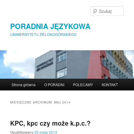
Szuka
PORADNIA JĘZYKOWA
UNIWERSYTETU ZIELONOGÓRSKIEGO
Menu główne
Strona główna
O PORADNI
POLECAMY
KONTAKT
Przeskocz do tekstu
Przeskocz do widgetów
MIESIĘCZNE ARCHIWUM:
MAJ 2014
KPC, kpc czy może k.p.c.?
Opublikowany
28 maja 2014