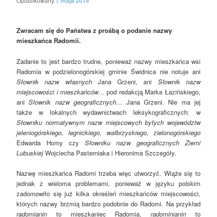
Opublikowany
7 maja 2014
Zwracam się do Państwa z prośbą o podanie nazwy
mieszkańca Radomii.
Zadanie to jest bardzo trudne, ponieważ nazwy mieszkańca wsi
Radomia w podzielonogórskiej gminie Świdnica nie notuje ani
Słownik nazw własnych
Jana Grzeni, ani
Słownik nazw
miejscowości i mieszkańców…
pod redakcją Marka Łazińskiego,
ani
Słownik nazw geograficznych…
Jana Grzeni. Nie ma jej
także w lokalnych wydawnictwach leksykograficznych: w
Słowniku normatywnym nazw miejscowych byłych województw
jeleniogórskiego, legnickiego, wałbrzyskiego, zielonogórskiego
Edwarda Homy czy
Słowniku nazw geograficznych Ziemi
Lubuskiej
Wojciecha Pasterniaka i Hieronima Szczegóły.
Nazwę mieszkańca Radomi trzeba więc utworzyć. Wiąże się to
jednak z wieloma problemami, ponieważ w języku polskim
zadomowiło się już kilka określeń mieszkańców miejscowości,
których nazwy brzmią bardzo podobnie do Radomi. Na przykład
radomianin
to mieszkaniec Radomia,
radominianin
to