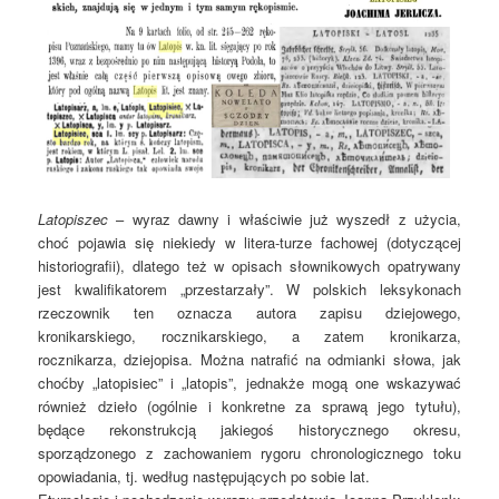
Latopiszec
– wyraz dawny i właściwie już wyszedł z użycia,
choć pojawia się niekiedy w litera-turze fachowej (dotyczącej
historiografii), dlatego też w opisach słownikowych opatrywany
jest kwalifikatorem „przestarzały”. W polskich leksykonach
rzeczownik ten oznacza autora zapisu dziejowego,
kronikarskiego, rocznikarskiego, a zatem kronikarza,
rocznikarza, dziejopisa. Można natrafić na odmianki słowa, jak
choćby „latopisiec” i „latopis”, jednakże mogą one wskazywać
również dzieło (ogólnie i konkretne za sprawą jego tytułu),
będące rekonstrukcją jakiegoś historycznego okresu,
sporządzonego z zachowaniem rygoru chronologicznego toku
opowiadania, tj. według następujących po sobie lat.