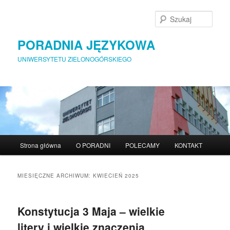
Szuka
PORADNIA JĘZYKOWA
UNIWERSYTETU ZIELONOGÓRSKIEGO
Menu główne
Strona główna
O PORADNI
POLECAMY
KONTAKT
Przeskocz do tekstu
Przeskocz do widgetów
MIESIĘCZNE ARCHIWUM:
KWIECIEŃ 2025
Konstytucja 3 Maja – wielkie
litery i wielkie znaczenia