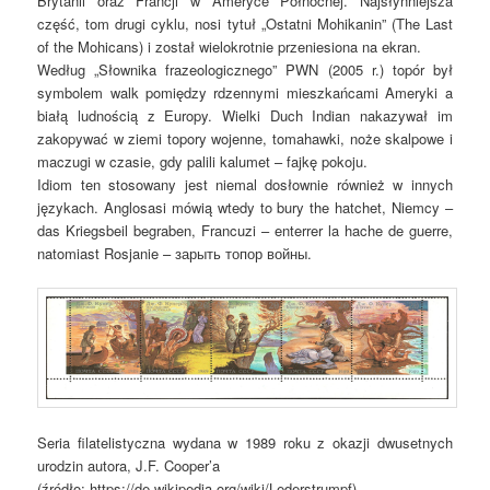
Brytanii oraz Francji w Ameryce Północnej. Najsłynniejsza
część, tom drugi cyklu, nosi tytuł „Ostatni Mohikanin” (The Last
of the Mohicans) i został wielokrotnie przeniesiona na ekran.
Według „Słownika frazeologicznego” PWN (2005 r.) topór był
symbolem walk pomiędzy rdzennymi mieszkańcami Ameryki a
białą ludnością z Europy. Wielki Duch Indian nakazywał im
zakopywać w ziemi topory wojenne, tomahawki, noże skalpowe i
maczugi w czasie, gdy palili kalumet – fajkę pokoju.
Idiom ten stosowany jest niemal dosłownie również w innych
językach. Anglosasi mówią wtedy to bury the hatchet, Niemcy –
das Kriegsbeil begraben, Francuzi – enterrer la hache de guerre,
natomiast Rosjanie – зарыть топор войны.
Seria filatelistyczna wydana w 1989 roku z okazji dwusetnych
urodzin autora, J.F. Cooper’a
(źródło: https://de.wikipedia.org/wiki/Lederstrumpf)