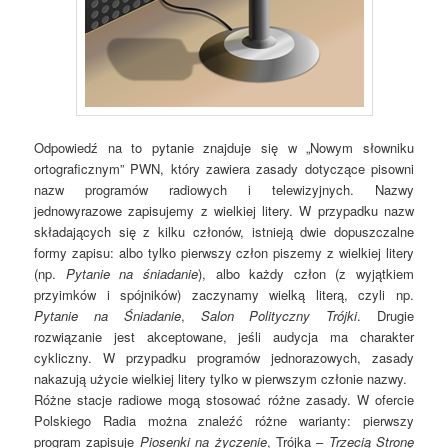
Odpowiedź na to pytanie znajduje się w „Nowym słowniku
ortograficznym” PWN, który zawiera zasady dotyczące pisowni
nazw programów radiowych i telewizyjnych. Nazwy
jednowyrazowe zapisujemy z wielkiej litery. W przypadku nazw
składających się z kilku członów, istnieją dwie dopuszczalne
formy zapisu: albo tylko pierwszy człon piszemy z wielkiej litery
(np.
Pytanie na śniadanie
), albo każdy człon (z wyjątkiem
przyimków i spójników) zaczynamy wielką literą, czyli np.
Pytanie na Śniadanie
,
Salon Polityczny Trójki
. Drugie
rozwiązanie jest akceptowane, jeśli audycja ma charakter
cykliczny. W przypadku programów jednorazowych, zasady
nakazują użycie wielkiej litery tylko w pierwszym członie nazwy.
Różne stacje radiowe mogą stosować różne zasady. W ofercie
Polskiego Radia można znaleźć różne warianty: pierwszy
program zapisuje
Piosenki na życzenie
, Trójka –
Trzecią Stronę