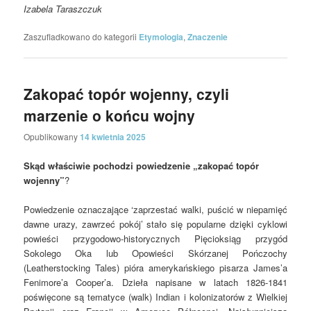
Izabela Taraszczuk
Zaszufladkowano do kategorii
Etymologia
,
Znaczenie
Zakopać topór wojenny, czyli
marzenie o końcu wojny
Opublikowany
14 kwietnia 2025
Skąd właściwie pochodzi powiedzenie „zakopać topór
wojenny”
?
Powiedzenie oznaczające ‘zaprzestać walki, puścić w niepamięć
dawne urazy, zawrzeć pokój’ stało się popularne dzięki cyklowi
powieści przygodowo-historycznych Pięcioksiąg przygód
Sokolego Oka lub Opowieści Skórzanej Pończochy
(Leatherstocking Tales) pióra amerykańskiego pisarza James’a
Fenimore’a Cooper’a. Dzieła napisane w latach 1826-1841
poświęcone są tematyce (walk) Indian i kolonizatorów z Wielkiej