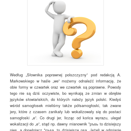
Według „Słownika poprawnej polszczyzny” pod redakcją A.
Markowskiego w haśle „we” możemy odnaleźć informację, że
obie formy w czwartek oraz we czwartek są poprawne. Powody
tego nie są dziś oczywiste, bo wynikają ze zmian w obrębie
języków słowiańskich, do których należy język polski. Kiedyś
wśród samogłosek mieliśmy także półsamogłoski, tak zwane
jery, które z czasem zanikały lub wokalizowały się do postaci
samogłoski „e”. Co drugi jer, licząc od końca wyrazu, ulegał
wokalizacji do „e”, stąd np. dawny mianownik *pъsь to dzisiejszy
pies, a dopełniacz *pъsa, to dzisiejsze psa. Jeżeli w odmianie