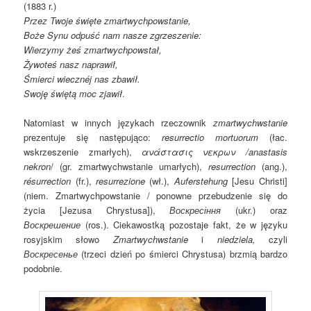
(1883 r.)
Przez Twoje święte zmartwychpowstanie,
Boże Synu odpuść nam nasze zgrzeszenie:
Wierzymy żeś zmartwychpowstał,
Żywoteś nasz naprawił,
Śmierci wiecznéj nas zbawił.
Swoję świętą moc zjawił
.
Natomiast w innych językach rzeczownik
zmartwychwstanie
prezentuje się następująco:
resurrectio mortuorum
(łac.
wskrzeszenie zmarłych),
ανάστασις νεκρων /anastasis
nekron
/ (gr. zmartwychwstanie umarłych),
resurrection
(ang.),
résurrection
(fr.),
resurrezione
(wł.),
Auferstehung
[Jesu Christi]
(niem. Zmartwychpowstanie / ponowne przebudzenie się do
życia [Jezusa Chrystusa]),
Воскресіння
(ukr.) oraz
Воскрешение
(ros.). Ciekawostką pozostaje fakt, że w języku
rosyjskim słowo
Zmartwychwstanie
i
niedziela,
czyli
Воскресенье
(trzeci dzień po śmierci Chrystusa) brzmią bardzo
podobnie.