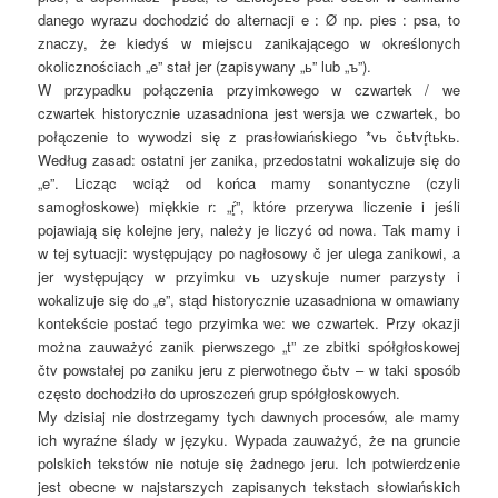
danego wyrazu dochodzić do alternacji e : Ø np. pies : psa, to
znaczy, że kiedyś w miejscu zanikającego w określonych
okolicznościach „e” stał jer (zapisywany „ь” lub „ъ”).
W przypadku połączenia przyimkowego w czwartek / we
czwartek historycznie uzasadniona jest wersja we czwartek, bo
połączenie to wywodzi się z prasłowiańskiego *vь čьtvŕ̥tьkь.
Według zasad: ostatni jer zanika, przedostatni wokalizuje się do
„e”. Licząc wciąż od końca mamy sonantyczne (czyli
samogłoskowe) miękkie r: „ŕ̥”, które przerywa liczenie i jeśli
pojawiają się kolejne jery, należy je liczyć od nowa. Tak mamy i
w tej sytuacji: występujący po nagłosowy č jer ulega zanikowi, a
jer występujący w przyimku vь uzyskuje numer parzysty i
wokalizuje się do „e”, stąd historycznie uzasadniona w omawiany
kontekście postać tego przyimka we: we czwartek. Przy okazji
można zauważyć zanik pierwszego „t” ze zbitki spółgłoskowej
čtv powstałej po zaniku jeru z pierwotnego čьtv – w taki sposób
często dochodziło do uproszczeń grup spółgłoskowych.
My dzisiaj nie dostrzegamy tych dawnych procesów, ale mamy
ich wyraźne ślady w języku. Wypada zauważyć, że na gruncie
polskich tekstów nie notuje się żadnego jeru. Ich potwierdzenie
jest obecne w najstarszych zapisanych tekstach słowiańskich