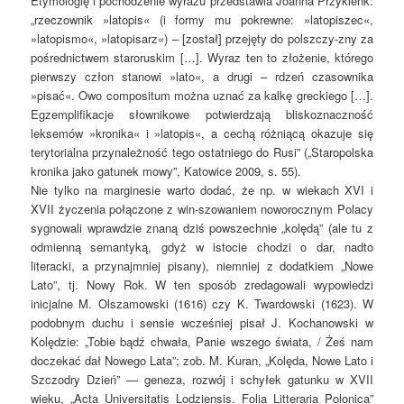
Etymologię i pochodzenie wyrazu przedstawia Joanna Przyklenk:
„rzeczownik »latopis« (i formy mu pokrewne: »latopiszec«,
»latopismo«, »latopisarz«) – [został] przejęty do polszczy-zny za
pośrednictwem staroruskim […]. Wyraz ten to złożenie, którego
pierwszy człon stanowi »lato«, a drugi – rdzeń czasownika
»pisać«. Owo compositum można uznać za kalkę greckiego […].
Egzemplifikacje słownikowe potwierdzają bliskoznaczność
leksemów »kronika« i »latopis«, a cechą różniącą okazuje się
terytorialna przynależność tego ostatniego do Rusi” („Staropolska
kronika jako gatunek mowy”, Katowice 2009, s. 55).
Nie tylko na marginesie warto dodać, że np. w wiekach XVI i
XVII życzenia połączone z win-szowaniem noworocznym Polacy
sygnowali wprawdzie znaną dziś powszechnie „kolędą” (ale tu z
odmienną semantyką, gdyż w istocie chodzi o dar, nadto
literacki, a przynajmniej pisany), niemniej z dodatkiem „Nowe
Lato”, tj. Nowy Rok. W ten sposób zredagowali wypowiedzi
inicjalne M. Olszamowski (1616) czy K. Twardowski (1623). W
podobnym duchu i sensie wcześniej pisał J. Kochanowski w
Kolędzie: „Tobie bądź chwała, Panie wszego świata, / Żeś nam
doczekać dał Nowego Lata”; zob. M. Kuran, „Kolęda, Nowe Lato i
Szczodry Dzień” — geneza, rozwój i schyłek gatunku w XVII
wieku, „Acta Universitatis Lodziensis. Folia Litteraria Polonica”