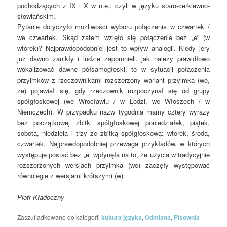
pochodzących z IX i X w n.e., czyli w języku staro-cerkiewno-
słowiańskim.
Pytanie dotyczyło możliwości wyboru połączenia w czwartek /
we czwartek. Skąd zatem wzięło się połączenie bez „e” (w
wtorek)? Najprawdopodobniej jest to wpływ analogii. Kiedy jery
już dawno zanikły i ludzie zapomnieli, jak należy prawidłowo
wokalizować dawne półsamogłoski, to w sytuacji połączenia
przyimków z rzeczownikami rozszerzony wariant przyimka (we,
ze) pojawiał się, gdy rzeczownik rozpoczynał się od grupy
spółgłoskowej (we Wrocławiu / w Łodzi, we Włoszech / w
Niemczech). W przypadku nazw tygodnia mamy cztery wyrazy
bez początkowej zbitki spółgłoskowej poniedziałek, piątek,
sobota, niedziela i trzy ze zbitką spółgłoskową: wtorek, środa,
czwartek. Najprawdopodobniej przewaga przykładów, w których
występuje postać bez „e” wpłynęła na to, że użycia w tradycyjnie
rozszerzonych wersjach przyimka (we) zaczęły występować
równolegle z wersjami krótszymi (w).
Piotr Kładoczny
Zaszufladkowano do kategorii
kultura języka
,
Odmiana
,
Pisownia