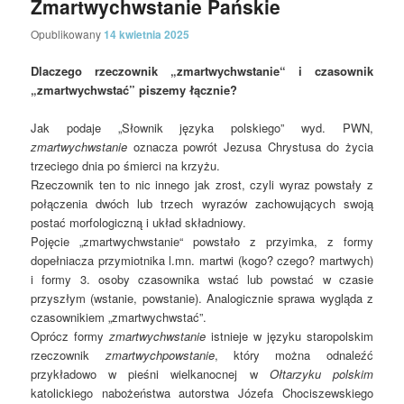
Zmartwychwstanie Pańskie
Opublikowany
14 kwietnia 2025
Dlaczego rzeczownik „zmartwychwstanie“ i czasownik
„zmartwychwstać” piszemy łącznie?
Jak podaje „Słownik języka polskiego” wyd. PWN,
zmartwychwstanie
oznacza powrót Jezusa Chrystusa do życia
trzeciego dnia po śmierci na krzyżu.
Rzeczownik ten to nic innego jak zrost, czyli wyraz powstały z
połączenia dwóch lub trzech wyrazów zachowujących swoją
postać morfologiczną i układ składniowy.
Pojęcie „zmartwychwstanie“ powstało z przyimka, z formy
dopełniacza przymiotnika l.mn. martwi (kogo? czego? martwych)
i formy 3. osoby czasownika wstać lub powstać w czasie
przyszłym (wstanie, powstanie). Analogicznie sprawa wygląda z
czasownikiem „zmartwychwstać”.
Oprócz formy
zmartwychwstanie
istnieje w języku staropolskim
rzeczownik
zmartwychpowstanie
, który można odnaleźć
przykładowo w pieśni wielkanocnej w
Ołtarzyku polskim
katolickiego nabożeństwa autorstwa Józefa Chociszewskiego