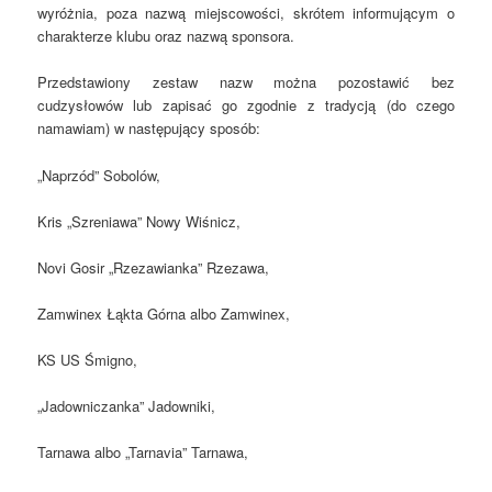
wyróżnia, poza nazwą miejscowości, skrótem informującym o
charakterze klubu oraz nazwą sponsora.
Przedstawiony zestaw nazw można pozostawić bez
cudzysłowów lub zapisać go zgodnie z tradycją (do czego
namawiam) w następujący sposób:
„Naprzód” Sobolów,
Kris „Szreniawa” Nowy Wiśnicz,
Novi Gosir „Rzezawianka” Rzezawa,
Zamwinex Łąkta Górna albo Zamwinex,
KS US Śmigno,
„Jadowniczanka” Jadowniki,
Tarnawa albo „Tarnavia” Tarnawa,