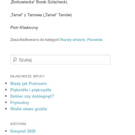
„Borkowianka” Borek Szlachecki,
„Tamel” z Tarnowa („Tamel” Tarnów)
Piotr Kładoczny
Zaszufladkowano do kategorii
Nazwy własne
,
Pisownia
Szukaj
NAJNOWSZE WPISY
Blady jak Piotrowin
Pięknidła i piękrzydła
Dobiec czy dobiegnąć?
Frymuśny
Wedle stawu grobla
ARCHIWA
Sierpień 2026