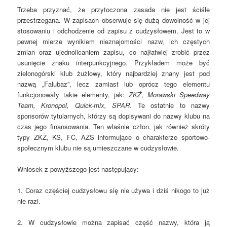
Trzeba przyznać, że przytoczona zasada nie jest ściśle
przestrzegana. W zapisach obserwuje się dużą dowolność w jej
stosowaniu i odchodzenie od zapisu z cudzysłowem. Jest to w
pewnej mierze wynikiem nieznajomości nazw, ich częstych
zmian oraz ujednolicaniem zapisu, co najłatwiej zrobić przez
usunięcie znaku interpunkcyjnego. Przykładem może być
zielonogórski klub żużlowy, który najbardziej znany jest pod
nazwą „Falubaz”, lecz zamiast lub oprócz tego elementu
funkcjonowały takie elementy, jak:
ZKŻ
,
Morawski Speedway
Team, Kronopol, Quick-mix, SPAR
. Te ostatnie to nazwy
sponsorów tytularnych, którzy są dopisywani do nazwy klubu na
czas jego finansowania. Ten właśnie człon, jak również skróty
typy ZKŻ, KS, FC, AZS informujące o charakterze sportowo-
społecznym klubu nie są umieszczane w cudzysłowie.
Wniosek z powyższego jest następujący:
1. Coraz częściej cudzysłowu się nie używa i dziś nikogo to już
nie razi.
2. W cudzysłowie można zapisać część nazwy, która ją