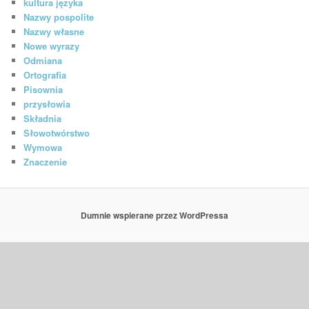
kultura języka
Nazwy pospolite
Nazwy własne
Nowe wyrazy
Odmiana
Ortografia
Pisownia
przysłowia
Składnia
Słowotwórstwo
Wymowa
Znaczenie
Dumnie wspierane przez WordPressa