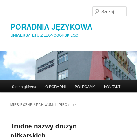
Szuka
PORADNIA JĘZYKOWA
UNIWERSYTETU ZIELONOGÓRSKIEGO
Menu główne
Strona główna
O PORADNI
POLECAMY
KONTAKT
Przeskocz do tekstu
Przeskocz do widgetów
MIESIĘCZNE ARCHIWUM:
LIPIEC 2014
Trudne nazwy drużyn
piłkarskich