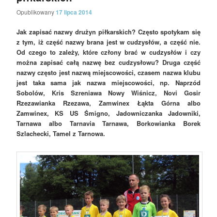
Opublikowany
17 lipca 2014
Jak zapisać nazwy drużyn piłkarskich? Często spotykam się
z tym, iż część nazwy brana jest w cudzysłów, a część nie.
Od czego to zależy, które człony brać w cudzysłów i czy
można zapisać całą nazwę bez cudzysłowu? Druga część
nazwy często jest
nazwą miejscowości, czasem nazwa klubu
jest taka sama jak nazwa miejscowości, np. Naprzód
Sobolów, Kris Szreniawa Nowy Wiśnicz, Novi Gosir
Rzezawianka Rzezawa, Zamwinex Łąkta Górna albo
Zamwinex, KS US Śmigno, Jadowniczanka Jadowniki,
Tarnawa albo Tarnavia Tarnawa, Borkowianka Borek
Szlachecki, Tamel z Tarnowa.