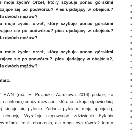
a moje życie? Orzeł, który szybuje ponad górskimi
zające się po podwórcu? Pies ujadający w obejściu?
żyła dwóch mężów?
a moje życie: orzeł, który szybuje ponad górskimi
zające się po podwórcu? pies ujadający w obejściu?
żyła dwóch mężów?
a moje życie: orzeł, który szybuje ponad górskimi
zające się po podwórcu?, pies ujadający w obejściu?,
żyła dwóch mężów?
tarz.
ny” PWN (red. E. Polański, Warszawa 2016) podaje, że
 na intencję osoby mówiącej, która oczekuje odpowiedniej
ej kieruje się pytanie. Zadania pytające mają specjalną,
ntonację. Wyrażają niepewność, zdziwienie. Pytania
yrażania ironii, oburzenia, ale mogą być również forma