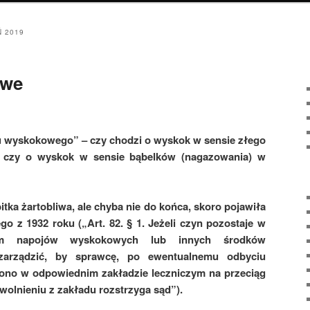
Ń 2019
owe
ju wyskokowego” – czy chodzi o wyskok w sensie złego
 czy o wyskok w sensie bąbelków (nagazowania) w
bitka żartobliwa, ale chyba nie do końca, skoro pojawiła
go z 1932 roku („Art. 82. § 1. Jeżeli czyn pozostaje w
em napojów wyskokowych lub innych środków
zarządzić, by sprawcę, po ewentualnemu odbyciu
ono w odpowiednim zakładzie leczniczym na przeciąg
zwolnieniu z zakładu rozstrzyga sąd”).