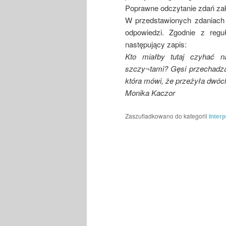
Poprawne odczytanie zdań zak
W przedstawionych zdaniach 
odpowiedzi. Zgodnie z regu
następujący zapis:
Kto miałby tutaj czyhać n
szczy¬tami? Gęsi przechadza
która mówi, że przeżyła dwó
Monika Kaczor
Zaszufladkowano do kategorii
Inter