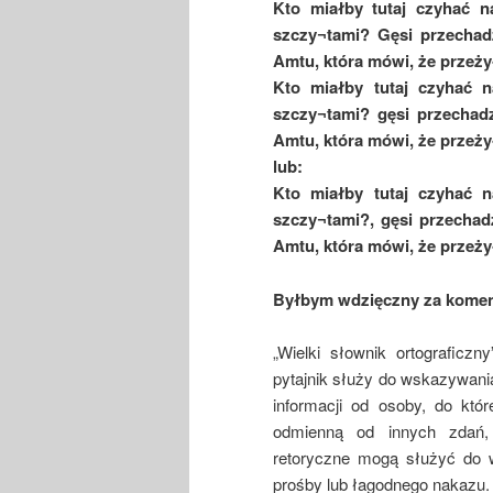
Kto miałby tutaj czyhać n
szczy¬tami? Gęsi przechad
Amtu, która mówi, że prze
Kto miałby tutaj czyhać n
szczy¬tami? gęsi przechad
Amtu, która mówi, że prze
lub:
Kto miałby tutaj czyhać n
szczy¬tami?, gęsi przechad
Amtu, która mówi, że prze
Byłbym wdzięczny za komen
„Wielki słownik ortograficz
pytajnik służy do wskazywania
informacji od osoby, do któr
odmienną od innych zdań, i
retoryczne mogą służyć do w
prośby lub łagodnego nakazu.