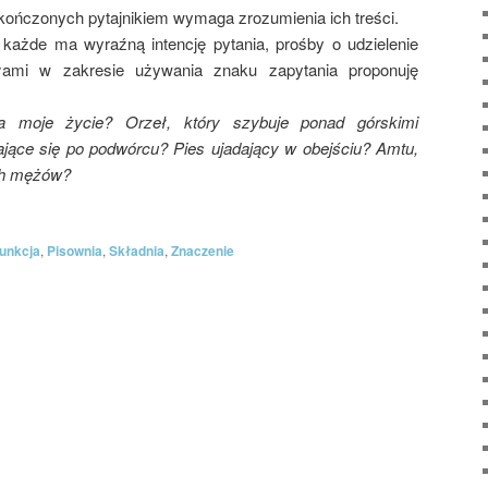
ończonych pytajnikiem wymaga zrozumienia ich treści.
każde ma wyraźną intencję pytania, prośby o udzielenie
łami w zakresie używania znaku zapytania proponuję
a moje życie? Orzeł, który szybuje ponad górskimi
jące się po podwórcu? Pies ujadający w obejściu? Amtu,
ch mężów?
punkcja
,
Pisownia
,
Składnia
,
Znaczenie