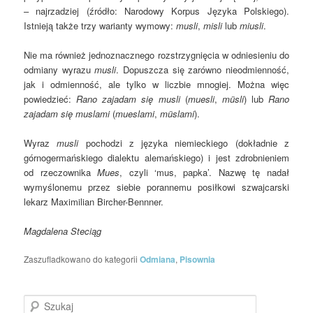
– najrzadziej (źródło: Narodowy Korpus Języka Polskiego).
Istnieją także trzy warianty wymowy:
musli
,
misli
lub
miusli
.
Nie ma również jednoznacznego rozstrzygnięcia w odniesieniu do
odmiany wyrazu
musli
. Dopuszcza się zarówno nieodmienność,
jak i odmienność, ale tylko w liczbie mnogiej. Można więc
powiedzieć:
Rano zajadam się musli
(
muesli
,
müsli
) lub
Rano
zajadam się muslami
(
mueslami
,
müslami
).
Wyraz
musli
pochodzi z języka niemieckiego (dokładnie z
górnogermańskiego dialektu alemańskiego) i jest zdrobnieniem
od rzeczownika
Mues
, czyli ‘mus, papka’. Nazwę tę nadał
wymyślonemu przez siebie porannemu posiłkowi szwajcarski
lekarz Maximilian Bircher-Bennner.
Magdalena Steciąg
Zaszufladkowano do kategorii
Odmiana
,
Pisownia
Szukaj