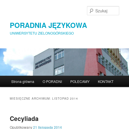
Szuka
PORADNIA JĘZYKOWA
UNIWERSYTETU ZIELONOGÓRSKIEGO
Menu główne
Strona główna
O PORADNI
POLECAMY
KONTAKT
Przeskocz do tekstu
Przeskocz do widgetów
MIESIĘCZNE ARCHIWUM:
LISTOPAD 2014
Cecyliada
Opublikowany
21 listopada 2014