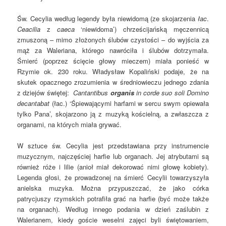
Św. Cecylia według legendy była niewidomą (ze skojarzenia
łac
.
Ceacilia
z
caeca
‘niewidoma’) chrześcijańską męczennicą
zmuszoną – mimo złożonych ślubów czystości – do wyjścia za
mąż za Waleriana, którego nawróciła i ślubów dotrzymała.
Śmierć (poprzez ścięcie głowy mieczem) miała ponieść w
Rzymie ok. 230 roku. Władysław Kopaliński podaje, że na
skutek opacznego zrozumienia w średniowieczu jednego zdania
z dziejów świętej:
Cantantibus
organis
in corde suo soli Domino
decantabat
(łac.) ‘Śpiewającymi harfami w sercu swym opiewała
tylko Pana’, skojarzono ją z muzyką kościelną, a zwłaszcza z
organami, na których miała grywać.
W sztuce św. Cecylia jest przedstawiana przy instrumencie
muzycznym, najczęściej harfie lub organach. Jej atrybutami są
również róże i lilie (anioł miał dekorować nimi głowę kobiety).
Legenda głosi, że prowadzonej na śmierć Cecylii towarzyszyła
anielska muzyka. Można przypuszczać, że jako córka
patrycjuszy rzymskich potrafiła grać na harfie (być może także
na organach). Według innego podania w dzień zaślubin z
Walerianem, kiedy goście weselni zajęci byli świętowaniem,