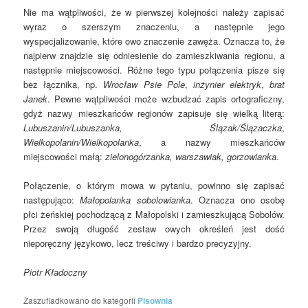
Nie ma wątpliwości, że w pierwszej kolejności należy zapisać
wyraz o szerszym znaczeniu, a następnie jego
wyspecjalizowanie, które owo znaczenie zawęża. Oznacza to, że
najpierw znajdzie się odniesienie do zamieszkiwania regionu, a
następnie miejscowości. Różne tego typu połączenia pisze się
bez łącznika, np.
Wrocław Psie Pole
,
inżynier elektryk
,
brat
Janek
. Pewne wątpliwości może wzbudzać zapis ortograficzny,
gdyż nazwy mieszkańców regionów zapisuje się wielką literą:
Lubuszanin/Lubuszanka, Ślązak/Ślązaczka
,
Wielkopolanin/Wielkopolanka
, a nazwy mieszkańców
miejscowości małą:
zielonogórzanka, warszawiak, gorzowianka
.
Połączenie, o którym mowa w pytaniu, powinno się zapisać
następująco:
Małopolanka sobolowianka
. Oznacza ono osobę
płci żeńskiej pochodzącą z Małopolski i zamieszkującą Sobolów.
Przez swoją długość zestaw owych określeń jest dość
nieporęczny językowo, lecz treściwy i bardzo precyzyjny.
Piotr Kładoczny
Zaszufladkowano do kategorii
Pisownia