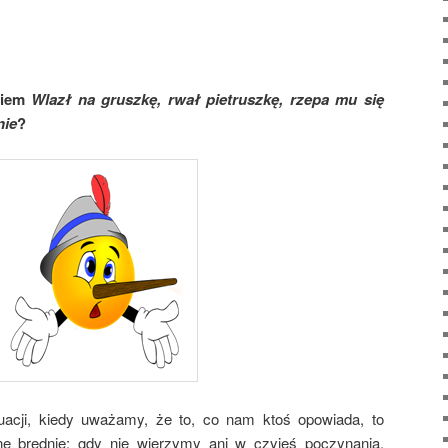
niem
Wlazł na gruszkę, rwał pietruszkę, rzepa mu się
nie
?
uacji, kiedy uważamy, że to, co nam ktoś opowiada, to
tne brednie; gdy nie wierzymy ani w czyjeś poczynania,