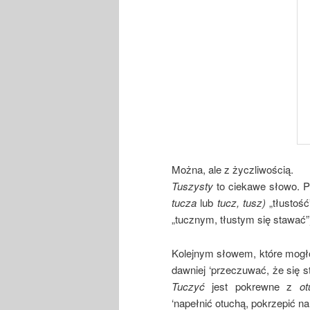
Można, ale z życzliwością.
Tuszysty
to ciekawe słowo. P
tucza
lub
tucz, tusz)
„tłustoś
„tucznym, tłustym się stawać
Kolejnym słowem, które mogło 
dawniej ‘przeczuwać, że się st
Tuczyć
jest pokrewne z
ot
‘napełnić otuchą, pokrzepić na