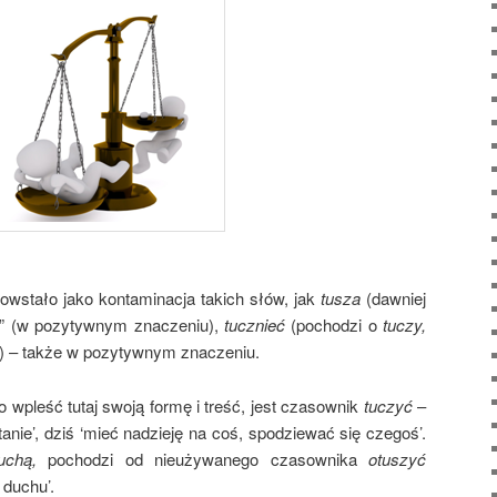
owstało jako kontaminacja takich słów, jak
tusza
(dawniej
ć” (w pozytywnym znaczeniu),
tucznieć
(pochodzi o
tuczy,
”) – także w pozytywnym znaczeniu.
wpleść tutaj swoją formę i treść, jest czasownik
tuczyć
–
anie’, dziś ‘mieć nadzieję na coś, spodziewać się czegoś’.
uchą,
pochodzi od nieużywanego czasownika
otuszyć
 duchu’.