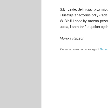
S.B. Linde, definiując przymiot
i ilustruje znaczenie przykła
W Biblii Leopolity można prze
upoia, i sam także upoion będz
Monika Kaczor
Zaszufladkowano do kategorii
Grzec