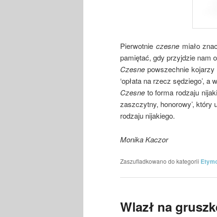
Pierwotnie
czesne
miało znacz
pamiętać, gdy przyjdzie nam 
Czesne
powszechnie kojarzy 
‘opłata na rzecz sędziego’, a 
Czesne
to forma rodzaju nija
zaszczytny, honorowy’, który u
rodzaju nijakiego.
Monika Kaczor
Zaszufladkowano do kategorii
Etymo
Wlazł na gruszkę