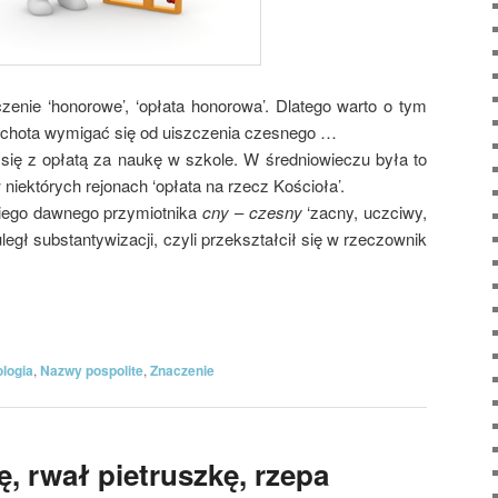
enie ‘honorowe’, ‘opłata honorowa’. Dlatego warto o tym
ochota wymigać się od uiszczenia czesnego …
się z opłatą za naukę w szkole. W średniowieczu była to
w niektórych rejonach ‘opłata na rzecz Kościoła’.
kiego dawnego przymiotnika
cny
–
czesny
‘zacny, uczciwy,
legł substantywizacji, czyli przekształcił się w rzeczownik
logia
,
Nazwy pospolite
,
Znaczenie
, rwał pietruszkę, rzepa