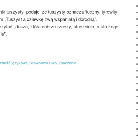
nik tuszysty, podaje, że tuszysty oznacza ‘tuczny, tyłowity’
dem „Tuszyst a dziewkę zwą wspaniałą i dorodną”.
czytać „dusza, która dobrze rzeczy, utucznieie, a kto kogo
ie”.
zność językowa
,
Słowotwórstwo
,
Znaczenie