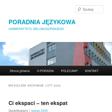
Szuka
PORADNIA JĘZYKOWA
UNIWERSYTETU ZIELONOGÓRSKIEGO
Menu główne
Strona główna
O PORADNI
POLECAMY
KONTAKT
Przeskocz do tekstu
Przeskocz do widgetów
MIESIĘCZNE ARCHIWUM:
LUTY 2026
Ci ekspaci – ten ekspat
Opublikowany
1 lutego 2026