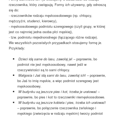
rzeczownika, który zastępują. Formy
ich
używamy, gdy odnoszą
się do:
- rzeczowników rodzaju męskoosobowego (np. chłopcy,
mężczyźni, studenci, kierowcy),
- męskoosobowego podmiotu szeregowego (czyli grupy, w której
jest co najmniej jedna osoba płci męskiej),
- tzw. podmiotu niejednorodnego (łączącego różne rodzaje).
We wszystkich pozostałych przypadkach stosujemy formę
je.
Przykłady:
Dzieci idą same do lasu, zawołaj je
! – poprawnie, bo
podmiot nie jest męskoosobowy, nawet jeśli w
rzeczywistości są to sami chłopcy.
Małgosia i Jaś idą sami do lasu, zawołaj ich
! – poprawnie,
bo Jaś to imię męskie, a więc podmiot szeregowy jest
męskoosobowy.
W budynku są jeszcze pies i kot, trzeba je uratować
–
poprawnie, bo pies i kot to rzeczowniki niemęskoosobowe.
W budynku są jeszcze kobieta i pies, trzeba ich uratować
!
– poprawnie, bo połączenie rzeczownika żeńskiego i
męskiego (zwierzęcia w rodzaju męskim) tworzy podmiot