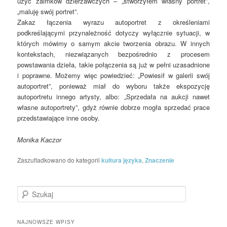
użyć zaimków dzierżawczych – „stworzyłem własny portret”,
„maluję swój portret”.
Zakaz łączenia wyrazu autoportret z określeniami
podkreślającymi przynależność dotyczy wyłącznie sytuacji, w
których mówimy o samym akcie tworzenia obrazu. W innych
kontekstach, niezwiązanych bezpośrednio z procesem
powstawania dzieła, takie połączenia są już w pełni uzasadnione
i poprawne. Możemy więc powiedzieć: „Powiesił w galerii swój
autoportret”, ponieważ miał do wyboru także ekspozycję
autoportretu innego artysty, albo: „Sprzedała na aukcji nawet
własne autoportrety”, gdyż równie dobrze mogła sprzedać prace
przedstawiające inne osoby.
Monika Kaczor
Zaszufladkowano do kategorii
kultura języka
,
Znaczenie
Szukaj
NAJNOWSZE WPISY