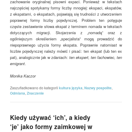
zachowanie oryginalnej pisowni expaci. Ponieważ w tekstach
najczęściej spotykamy formy liczby mnogiej: ekspaci, ekspatów,
z ekspatami, o ekspatach, pojawiają się trudności z utworzeniem
poprawnej formy liczby pojedynczej. Problem ten potęguje
częste zestawienie słowa ekspat z terminem nomada w tekstach
dotyczących migracji. Skojarzenia z „nomadą” oraz z
ogólniejszym określeniem „specjalista” mogą prowadzić do
niepoprawnego użycia formy ekspata. Poprawnie natomiast w
liczbie pojedynczej należy mówić i pisać: ten ekspat (lub ten ex
pat), analogicznie jak w zdaniach:
ten ekspert, ten fachowiec, ten
emigrant
.
Monika Kaczor
Zaszufladkowano do kategorii
kultura języka
,
Nazwy pospolite
,
Odmiana
,
Znaczenie
Kiedy używać ‘ich’, a kiedy
‘je’ jako formy zaimkowej w