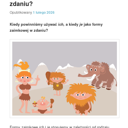
zdaniu?
Opublikowany
1 lutego 2026
Kiedy powinniśmy używać
ich,
a kiedy
je
jako formy
zaimkowej w zdaniu?
Formy zaimkowe
ich
i
je
stosujemy w zależności od rodzaju